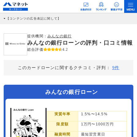
【コンテンツの広告表記に関して】
本コンテンツには、紹介している商品・商材の広告（リンク）を含む場合がありま
す。 これらの広告を経由して読者が企業ホームページを訪れ、成約が発生すると弊
社に対して企業から紹介報酬が支払われるという収益モデルです。 ただし、特定の
提供機関：
みんなの銀行
商品を根拠なくPRするものではなく、当編集部の調査／ユーザーへの口コミ収集な
みんなの銀行ローンの評判・口コミ情報
どに基づき、公平性を担保した情報提供を行っています。
>提携企業一覧
総合評価
4.2
このカードローンに関するクチコミ・評判：
9件
みんなの銀行ローン
実質年率
1.5%〜14.5%
限度額
1万円〜1000万円
融資時間
最短翌営業日