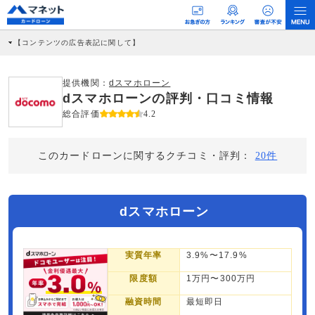
【コンテンツの広告表記に関して】
本コンテンツには、紹介している商品・商材の広告（リンク）を含む場合がありま
す。 これらの広告を経由して読者が企業ホームページを訪れ、成約が発生すると弊
社に対して企業から紹介報酬が支払われるという収益モデルです。 ただし、特定の
提供機関：
dスマホローン
商品を根拠なくPRするものではなく、当編集部の調査／ユーザーへの口コミ収集な
dスマホローンの評判・口コミ情報
どに基づき、公平性を担保した情報提供を行っています。
>提携企業一覧
総合評価
4.2
このカードローンに関するクチコミ・評判：
20件
dスマホローン
実質年率
3.9%〜17.9%
限度額
1万円〜300万円
融資時間
最短即日