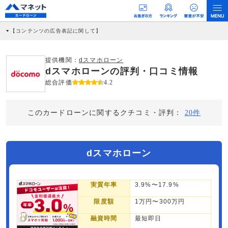
【コンテンツの広告表記に関して】
本コンテンツには、紹介している商品・商材の広告（リンク）を含む場合がありま
す。 これらの広告を経由して読者が企業ホームページを訪れ、成約が発生すると弊
社に対して企業から紹介報酬が支払われるという収益モデルです。 ただし、特定の
提供機関：
dスマホローン
商品を根拠なくPRするものではなく、当編集部の調査／ユーザーへの口コミ収集な
dスマホローンの評判・口コミ情報
どに基づき、公平性を担保した情報提供を行っています。
>提携企業一覧
総合評価
4.2
このカードローンに関するクチコミ・評判：
20件
dスマホローン
実質年率
3.9%〜17.9%
限度額
1万円〜300万円
融資時間
最短即日