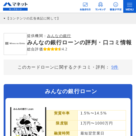
【コンテンツの広告表記に関して】
本コンテンツには、紹介している商品・商材の広告（リンク）を含む場合がありま
す。 これらの広告を経由して読者が企業ホームページを訪れ、成約が発生すると弊
社に対して企業から紹介報酬が支払われるという収益モデルです。 ただし、特定の
提供機関：
みんなの銀行
商品を根拠なくPRするものではなく、当編集部の調査／ユーザーへの口コミ収集な
みんなの銀行ローンの評判・口コミ情報
どに基づき、公平性を担保した情報提供を行っています。
>提携企業一覧
総合評価
4.2
このカードローンに関するクチコミ・評判：
9件
みんなの銀行ローン
実質年率
1.5%〜14.5%
限度額
1万円〜1000万円
融資時間
最短翌営業日