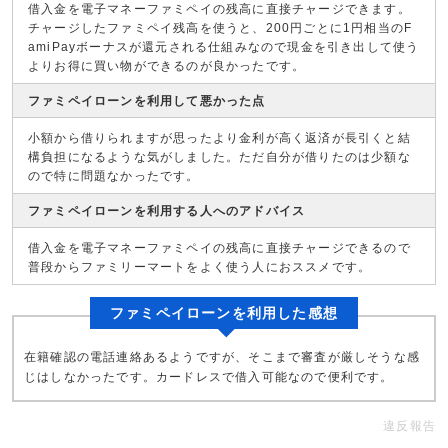
借入金を電子マネーファミペイの残高に直接チャージできます。
チャージしたファミペイ残高を使うと、200円ごとに1円相当のF
amiPayボーナスが還元される仕組みなので現金を引き出して使う
よりお得に買い物ができるのが良かったです。
ファミペイローンを利用して悪かった点
小額から借りられますが思ったより金利が高く返済が長引くと結
構負担になるような気がしました。ただ自分が借りたのは少額な
ので特に問題なかったです。
ファミペイローンを利用する人へのアドバイス
借入金を電子マネーファミペイの残高に直接チャージできるので
普段からファミリーマートをよく使う人におススメです。
ファミペイローンを利用した感想
在籍確認の電話連絡あるようですが、そこまで審査が厳しそうな感
じはしなかったです。カードレスで借入可能なので便利です。
違反報告