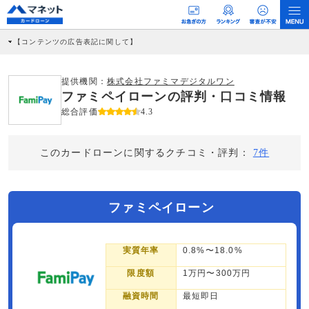
【コンテンツの広告表記に関して】
本コンテンツには、紹介している商品・商材の広告（リンク）を含む場合がありま
す。 これらの広告を経由して読者が企業ホームページを訪れ、成約が発生すると弊
社に対して企業から紹介報酬が支払われるという収益モデルです。 ただし、特定の
提供機関：
株式会社ファミマデジタルワン
商品を根拠なくPRするものではなく、当編集部の調査／ユーザーへの口コミ収集な
ファミペイローンの評判・口コミ情報
どに基づき、公平性を担保した情報提供を行っています。
>提携企業一覧
総合評価
4.3
このカードローンに関するクチコミ・評判：
7件
ファミペイローン
実質年率
0.8%〜18.0%
限度額
1万円〜300万円
融資時間
最短即日