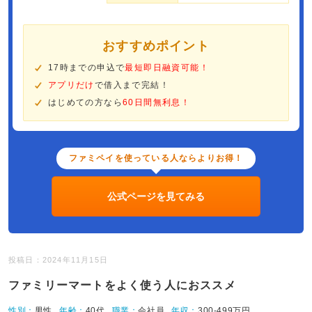
おすすめポイント
17時までの申込で
最短即日融資可能！
アプリだけ
で借入まで完結！
はじめての方なら
60日間無利息！
ファミペイを使っている人ならよりお得！
公式ページを見てみる
投稿日：2024年11月15日
ファミリーマートをよく使う人におススメ
性別：
男性
年齢：
40代
職業：
会社員
年収：
300-499万円