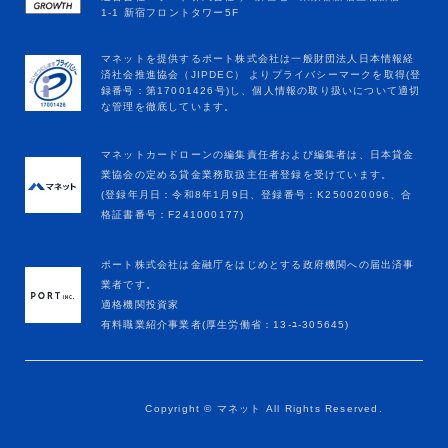
マネットカードローンの編集責任者および編集者は、日本貸金
業協会の定める貸金業務取扱主任者登録を受けています。
(登録年月日：令和8年1月9日、登録番号：K250020096、合
格証書番号：F241000177)
ポート株式会社は金融庁をはじめとする政府機関への届出済事
業者です。
適格機関投資家
有料職業紹介事業者(厚生労働省：13-ﾕ-305645)