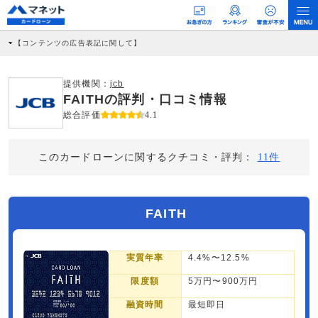
【コンテンツの広告表記に関して】
本コンテンツには、紹介している商品・商材の広告（リンク）を含む場合がありま
す。 これらの広告を経由して読者が企業ホームページを訪れ、成約が発生すると弊
社に対して企業から紹介報酬が支払われるという収益モデルです。 ただし、特定の
提供機関：
jcb
商品を根拠なくPRするものではなく、当編集部の調査／ユーザーへの口コミ収集な
FAITHの評判・口コミ情報
どに基づき、公平性を担保した情報提供を行っています。
>提携企業一覧
総合評価
4.1
このカードローンに関するクチコミ・評判：
11件
FAITH
実質年率
4.4%〜12.5%
限度額
5万円〜900万円
融資時間
最短即日