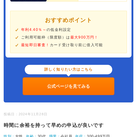
おすすめポイント
年利4.40％～
の低金利設定
ご利用可能枠（限度額）は
最大900万円！
最短即日審査！
カード受け取り前に借入可能
詳しく知りたい方はこちら
公式ページを見てみる
投稿日：2024年11月28日
時間に余裕を持って早めの申込が良いです
性別：
女性
年齢：
30代
職業：
会社員
年収：
300-499万円