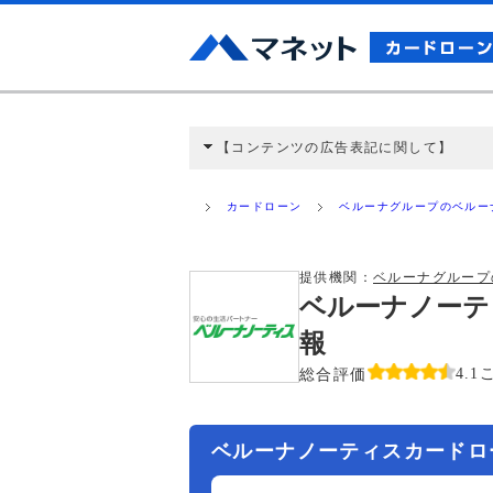
【コンテンツの広告表記に関して】
本コンテンツには、紹介している商品・商材
と弊社に対して企業から紹介報酬が支払われ
カードローン
ベルーナグループのベルー
ミ収集などに基づき、公平性を担保した情
>提携企業一覧
提供機関：
ベルーナグループ
ベルーナノーテ
報
総合評価
4.1
ベルーナノーティスカードロ