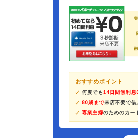
おすすめポイント
何度でも
14日間無利息
80歳まで
来店不要で借
専業主婦
のためのカー