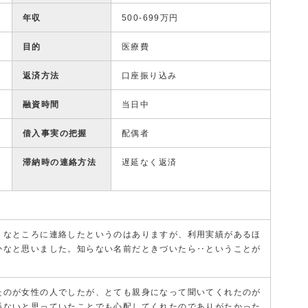
年収
500-699万円
目的
医療費
返済方法
口座振り込み
融資時間
当日中
借入事実の把握
配偶者
滞納時の連絡方法
遅延なく返済
うなところに連絡したというのはありますが、利用実績があるほ
かなと思いました。知らない名前だときづいたら‥ということが
たのが女性の人でしたが、とても親身になって聞いてくれたのが
係ないと思っていたことでも心配してくれたのでありがたかった