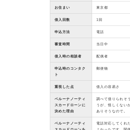
お住まい
東京都
借入回数
1回
申込方法
電話
審査時間
当日中
借入時の相談者
配偶者
申込時のコンタク
郵便物
ト
重視した点
借入の容易さ
ベルーナノーティ
調べて借りられそ
スカードローンに
うが、怪しくない
決めた理由
ありそうなので。
ベルーナノーティ
電話対応してくれ
スカードローンを
よかったです。関