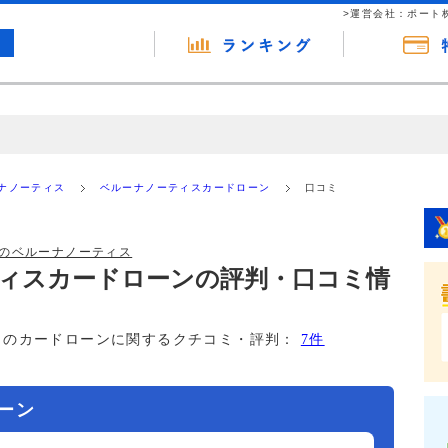
>運営会社：ポート
の広告（リンク）を含む場合があります。 これらの広告を経由して読者
るという収益モデルです。 ただし、特定の商品を根拠なくPRするもので
ナノーティス
ベルーナノーティスカードローン
口コミ
報提供を行っています。
のベルーナノーティス
ィスカードローンの評判・口コミ情
このカードローンに関するクチコミ・評判：
7件
ーン