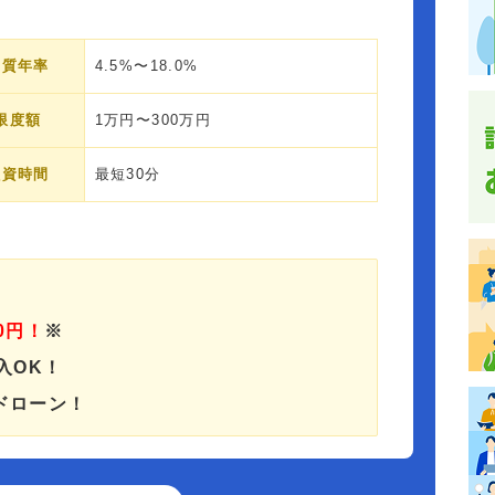
実質年率
4.5%〜18.0%
限度額
1万円〜300万円
融資時間
最短30分
0円！
※
入OK！
ドローン！