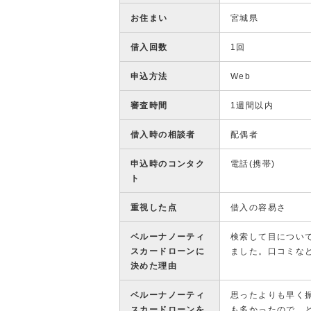
お住まい
宮城県
借入回数
1回
申込方法
Web
審査時間
1週間以内
借入時の相談者
配偶者
申込時のコンタク
電話(携帯)
ト
重視した点
借入の容易さ
ベルーナノーティ
検索して目につい
スカードローンに
ました。口コミな
決めた理由
ベルーナノーティ
思ったよりも早く
スカードローンを
も多かったので、