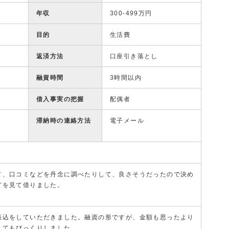
年収
300-499万円
目的
生活費
返済方法
口座引き落とし
融資時間
3時間以内
借入事実の把握
配偶者
滞納時の連絡方法
電子メール
て、口コミなどを丹念に調べたりして、良さそうだったので決め
どを見て借りました。
振込をしていただきました。融資の形ですが、金額も思ったより
とてもびっくりしました。