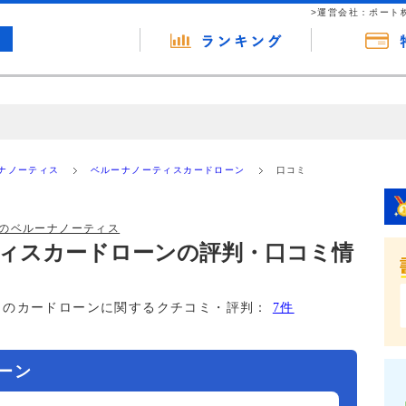
>運営会社：ポート
の広告（リンク）を含む場合があります。 これらの広告を経由して読者
るという収益モデルです。 ただし、特定の商品を根拠なくPRするもので
ナノーティス
ベルーナノーティスカードローン
口コミ
報提供を行っています。
のベルーナノーティス
ィスカードローンの評判・口コミ情
このカードローンに関するクチコミ・評判：
7件
ーン