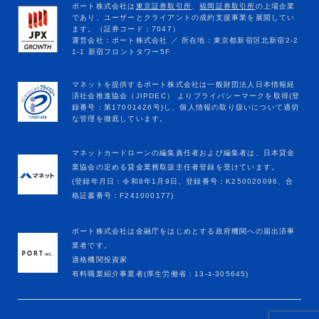
マネットカードローンの編集責任者および編集者は、日本貸金
業協会の定める貸金業務取扱主任者登録を受けています。
(登録年月日：令和8年1月9日、登録番号：K250020096、合
格証書番号：F241000177)
ポート株式会社は金融庁をはじめとする政府機関への届出済事
業者です。
適格機関投資家
有料職業紹介事業者(厚生労働省：13-ﾕ-305645)