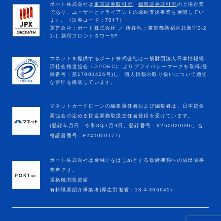
マネットカードローンの編集責任者および編集者は、日本貸金
業協会の定める貸金業務取扱主任者登録を受けています。
(登録年月日：令和8年1月9日、登録番号：K250020096、合
格証書番号：F241000177)
ポート株式会社は金融庁をはじめとする政府機関への届出済事
業者です。
適格機関投資家
有料職業紹介事業者(厚生労働省：13-ﾕ-305645)