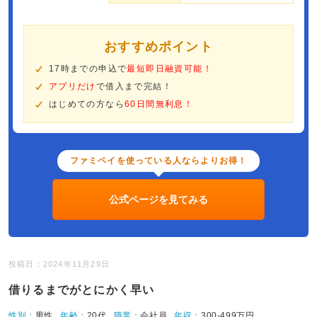
おすすめポイント
17時までの申込で
最短即日融資可能！
アプリだけ
で借入まで完結！
はじめての方なら
60日間無利息！
ファミペイを使っている人ならよりお得！
公式ページを見てみる
投稿日：2024年11月29日
借りるまでがとにかく早い
性別：
男性
年齢：
20代
職業：
会社員
年収：
300-499万円