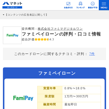
【コンテンツの広告表記に関して】
本コンテンツには、紹介している商品・商材の広告（リンク）を含む場合がありま
す。 これらの広告を経由して読者が企業ホームページを訪れ、成約が発生すると弊
社に対して企業から紹介報酬が支払われるという収益モデルです。 ただし、特定の
提供機関：
株式会社ファミマデジタルワン
商品を根拠なくPRするものではなく、当編集部の調査／ユーザーへの口コミ収集な
ファミペイローンの評判・口コミ情報
どに基づき、公平性を担保した情報提供を行っています。
>提携企業一覧
総合評価
4.3
このカードローンに関するクチコミ・評判：
7件
ファミペイローン
実質年率
0.8%〜18.0%
限度額
1万円〜300万円
融資時間
最短即日