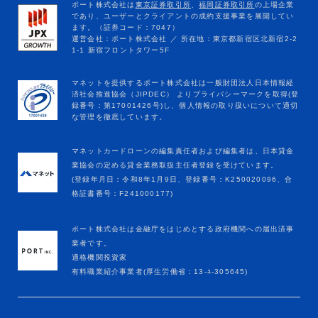
マネットカードローンの編集責任者および編集者は、日本貸金
業協会の定める貸金業務取扱主任者登録を受けています。
(登録年月日：令和8年1月9日、登録番号：K250020096、合
格証書番号：F241000177)
ポート株式会社は金融庁をはじめとする政府機関への届出済事
業者です。
適格機関投資家
有料職業紹介事業者(厚生労働省：13-ﾕ-305645)