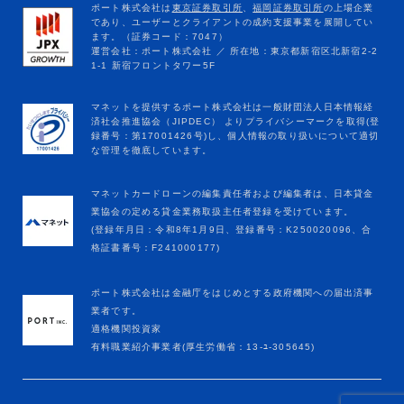
マネットカードローンの編集責任者および編集者は、日本貸金
業協会の定める貸金業務取扱主任者登録を受けています。
(登録年月日：令和8年1月9日、登録番号：K250020096、合
格証書番号：F241000177)
ポート株式会社は金融庁をはじめとする政府機関への届出済事
業者です。
適格機関投資家
有料職業紹介事業者(厚生労働省：13-ﾕ-305645)