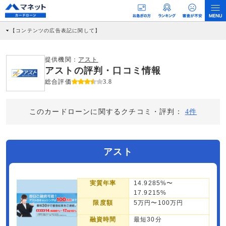
【コンテンツの広告表記に関して】
本コンテンツには、紹介している商品・商材の広告（リンク）を含む場合がありま
す。 これらの広告を経由して読者が企業ホームページを訪れ、成約が発生すると弊
社に対して企業から紹介報酬が支払われるという収益モデルです。 ただし、特定の
提供機関：
アスト
商品を根拠なくPRするものではなく、当編集部の調査／ユーザーへの口コミ収集な
アストの評判・口コミ情報
どに基づき、公平性を担保した情報提供を行っています。
>提携企業一覧
総合評価
3.8
このカードローンに関するクチコミ・評判：
4件
アスト
実質年率
14.9285%〜
17.9215%
限度額
5万円〜100万円
融資時間
最短30分