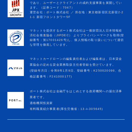
マネットカードローンの編集責任者および編集者は、日本貸金
業協会の定める貸金業務取扱主任者登録を受けています。
(登録年月日：令和8年1月9日、登録番号：K250020096、合
格証書番号：F241000177)
ポート株式会社は金融庁をはじめとする政府機関への届出済事
業者です。
適格機関投資家
有料職業紹介事業者(厚生労働省：13-ﾕ-305645)