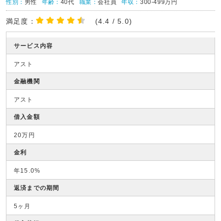
性別：
男性
年齢：
40代
職業：
会社員
年収：
300-499万円
満足度：
(4.4 / 5.0)
サービス内容
アスト
金融機関
アスト
借入金額
20万円
金利
年15.0%
返済までの期間
5ヶ月