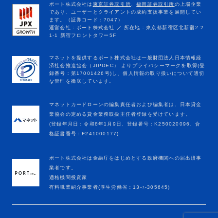
マネットカードローンの編集責任者および編集者は、日本貸金
業協会の定める貸金業務取扱主任者登録を受けています。
(登録年月日：令和8年1月9日、登録番号：K250020096、合
格証書番号：F241000177)
ポート株式会社は金融庁をはじめとする政府機関への届出済事
業者です。
適格機関投資家
有料職業紹介事業者(厚生労働省：13-ﾕ-305645)