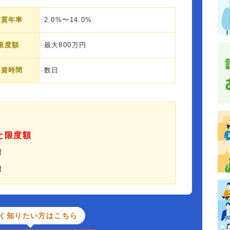
実質年率
2.0%〜14.0%
限度額
最大800万円
融資時間
数日
と限度額
！
！
く知りたい方はこちら