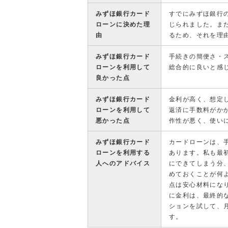
みずほ銀行カード
すでにみずほ銀行
ローンに決めた理
じられました。ま
由
るため、それを理
みずほ銀行カード
手続きの簡便さ・
ローンを利用して
総合的に良いと感
良かった点
みずほ銀行カード
金利が高く、想定
ローンを利用して
返済に手数料がか
悪かった点
作性が悪く、使い
みずほ銀行カード
カードローンは、
ローンを利用する
あります。私も最
人へのアドバイス
にできてしまう分
めておくことが何
点は安心材料にな
に金利は、最終的
ションを試して、
す。