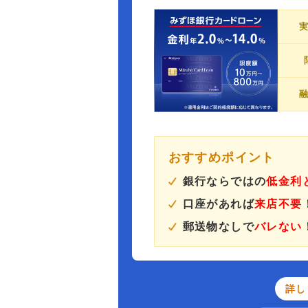
おすすめポイント
銀行ならではの
低金利
口座があれば
来店不要
郵送物なしで
バレない
詳し