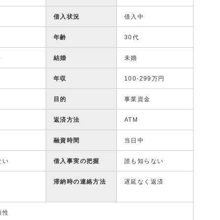
借入状況
借入中
年齢
30代
)
結婚
未婚
年収
100-299万円
目的
事業資金
返済方法
ATM
融資時間
当日中
ない
借入事実の把握
誰も知らない
滞納時の連絡方法
遅延なく返済
頼性