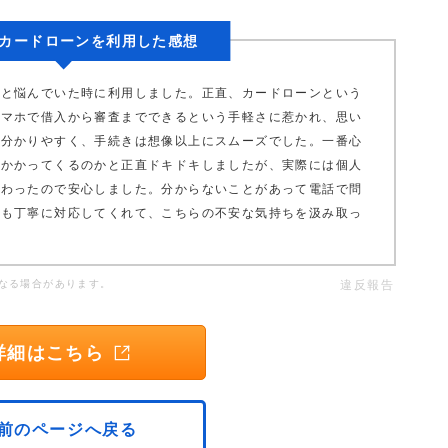
カードローンを利用した感想
かと悩んでいた時に利用しました。正直、カードローンという
スマホで借入から審査までできるという手軽さに惹かれ、思い
も分かりやすく、手続きは想像以上にスムーズでした。一番心
がかかってくるのかと正直ドキドキしましたが、実際には個人
終わったので安心しました。分からないことがあって電話で問
ても丁寧に対応してくれて、こちらの不安な気持ちを汲み取っ
なる場合があります。
違反報告
詳細はこちら
前のページへ戻る