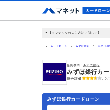
【コンテンツの広告表記に関して】
本コンテンツには、紹介している商品・商材
と弊社に対して企業から紹介報酬が支払われ
カードローン
みずほ銀行
みずほ銀
ミ収集などに基づき、公平性を担保した情
>提携企業一覧
提供機関：
みずほ銀行
みずほ銀行カー
総合評価
3.6
みずほ銀行カードローン