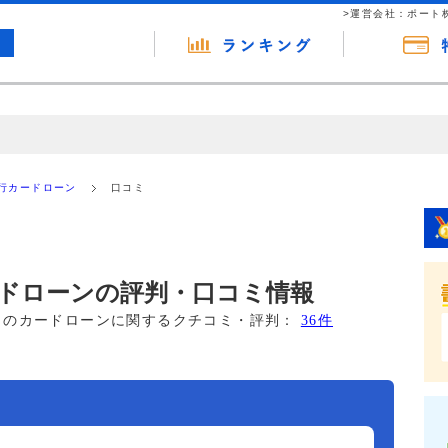
>運営会社：ポート
の広告（リンク）を含む場合があります。 これらの広告を経由して読者
るという収益モデルです。 ただし、特定の商品を根拠なくPRするもので
行カードローン
口コミ
報提供を行っています。
ドローンの評判・口コミ情報
このカードローンに関するクチコミ・評判：
36件