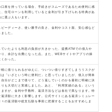
の口座を持っている場合、手続きがスムーズであるため便利に感
た、住宅ローンを利用していると金利が引き下げられる特典があ
由に選ぶ人もいます。
スピーディーさ、使い勝手の良さ、金利やコスト面、安心感など
じました。
していたよりも利息の負担が大きかった、提携ATMでの借入や
かり、余計な出費になった点。また、WEBサイトやアプリの操
にくかった。
手軽に借りられるがゆえに、ついつい借りすぎてしまうリスクが
初は「いざという時に便利だ」と思っていましたが、借入が簡単
、自分がどこまで借りて、どう返していくのかを最初に明確に決
よりも大切だと実感しました。あと、「利用実績のある」という
りますが、金利や手数料、返済方法などは各社で異なります。特
な返済額に大きく影響します。公式サイトにある返済シミュレー
月々の返済額や総支払額を事前に把握することをおすすめしま