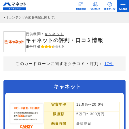
【コンテンツの広告表記に関して】
本コンテンツには、紹介している商品・商材の広告（リンク）を含む場合がありま
す。 これらの広告を経由して読者が企業ホームページを訪れ、成約が発生すると弊
社に対して企業から紹介報酬が支払われるという収益モデルです。 ただし、特定の
提供機関：
キャネット
商品を根拠なくPRするものではなく、当編集部の調査／ユーザーへの口コミ収集な
キャネットの評判・口コミ情報
どに基づき、公平性を担保した情報提供を行っています。
>提携企業一覧
総合評価
3.9
このカードローンに関するクチコミ・評判：
17件
キャネット
実質年率
12.0%〜20.0%
限度額
5万円〜300万円
融資時間
最短即日