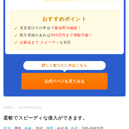
おすすめポイント
支店窓口での申込で
最短即日融資！
取引実績があれば
300万円まで増額可能！
お振込まで スピーディ
な対応
詳しく知りたい方はこちら
公式ページを見てみる
投稿日：2025年9月12日
柔軟でスピーディな借入ができます。
性別：
男性
年齢：
30代
職業：
会社員
年収：
500-699万円