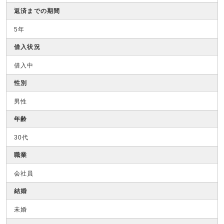
返済までの期間
5年
借入状況
借入中
性別
男性
年齢
30代
職業
会社員
結婚
未婚