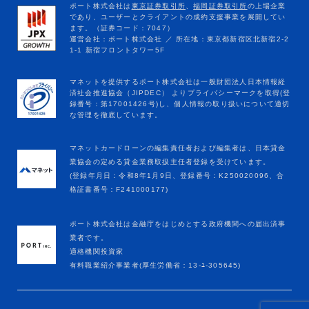
マネットカードローンの編集責任者および編集者は、日本貸金
業協会の定める貸金業務取扱主任者登録を受けています。
(登録年月日：令和8年1月9日、登録番号：K250020096、合
格証書番号：F241000177)
ポート株式会社は金融庁をはじめとする政府機関への届出済事
業者です。
適格機関投資家
有料職業紹介事業者(厚生労働省：13-ﾕ-305645)