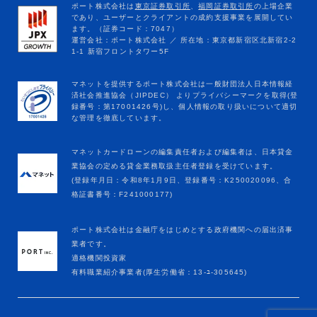
マネットカードローンの編集責任者および編集者は、日本貸金
業協会の定める貸金業務取扱主任者登録を受けています。
(登録年月日：令和8年1月9日、登録番号：K250020096、合
格証書番号：F241000177)
ポート株式会社は金融庁をはじめとする政府機関への届出済事
業者です。
適格機関投資家
有料職業紹介事業者(厚生労働省：13-ﾕ-305645)