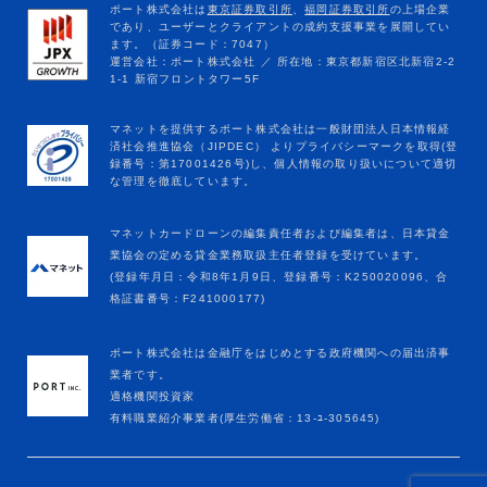
マネットカードローンの編集責任者および編集者は、日本貸金
業協会の定める貸金業務取扱主任者登録を受けています。
(登録年月日：令和8年1月9日、登録番号：K250020096、合
格証書番号：F241000177)
ポート株式会社は金融庁をはじめとする政府機関への届出済事
業者です。
適格機関投資家
有料職業紹介事業者(厚生労働省：13-ﾕ-305645)