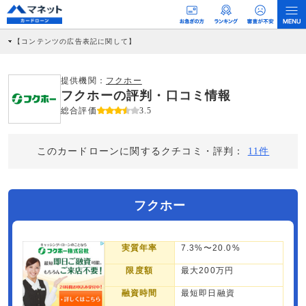
【コンテンツの広告表記に関して】
本コンテンツには、紹介している商品・商材の広告（リンク）を含む場合がありま
す。 これらの広告を経由して読者が企業ホームページを訪れ、成約が発生すると弊
社に対して企業から紹介報酬が支払われるという収益モデルです。 ただし、特定の
提供機関：
フクホー
商品を根拠なくPRするものではなく、当編集部の調査／ユーザーへの口コミ収集な
フクホーの評判・口コミ情報
どに基づき、公平性を担保した情報提供を行っています。
>提携企業一覧
総合評価
3.5
このカードローンに関するクチコミ・評判：
11件
フクホー
実質年率
7.3%〜20.0%
限度額
最大200万円
融資時間
最短即日融資