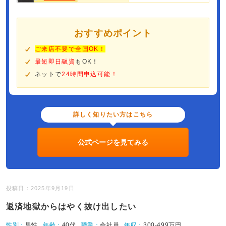
おすすめポイント
ご来店不要で全国OK！
最短即日融資
もOK！
ネットで
24時間申込可能！
詳しく知りたい方はこちら
公式ページを見てみる
投稿日：2025年9月19日
返済地獄からはやく抜け出したい
性別：
男性
年齢：
40代
職業：
会社員
年収：
300-499万円