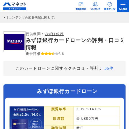
【コンテンツの広告表記に関して】
本コンテンツには、紹介している商品・商材の広告（リンク）を含む場合がありま
す。 これらの広告を経由して読者が企業ホームページを訪れ、成約が発生すると弊
社に対して企業から紹介報酬が支払われるという収益モデルです。 ただし、特定の
提供機関：
みずほ銀行
商品を根拠なくPRするものではなく、当編集部の調査／ユーザーへの口コミ収集な
みずほ銀行カードローンの評判・口コミ
どに基づき、公平性を担保した情報提供を行っています。
>提携企業一覧
情報
総合評価
3.6
このカードローンに関するクチコミ・評判：
36件
みずほ銀行カードローン
実質年率
2.0%〜14.0%
限度額
最大800万円
融資時間
数日