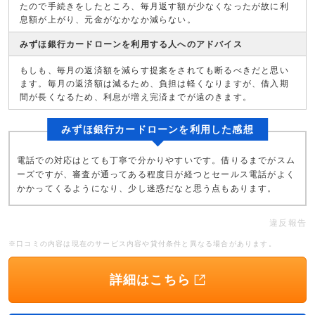
たので手続きをしたところ、毎月返す額が少なくなったが故に利
息額が上がり、元金がなかなか減らない。
みずほ銀行カードローンを利用する人へのアドバイス
もしも、毎月の返済額を減らす提案をされても断るべきだと思い
ます。毎月の返済額は減るため、負担は軽くなりますが、借入期
間が長くなるため、利息が増え完済までが遠のきます。
みずほ銀行カードローンを利用した感想
電話での対応はとても丁寧で分かりやすいです。借りるまでがスム
ーズですが、審査が通ってある程度日が経つとセールス電話がよく
かかってくるようになり、少し迷惑だなと思う点もあります。
違反報告
※口コミの内容は現在のサービス内容や貸付条件と異なる場合があります。
詳細はこちら