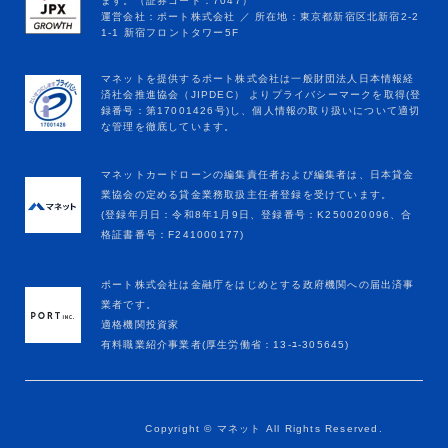
マネットカードローンの編集責任者および編集者は、日本貸金
業協会の定める貸金業務取扱主任者登録を受けています。
(登録年月日：令和8年1月9日、登録番号：K250020096、合
格証書番号：F241000177)
ポート株式会社は金融庁をはじめとする政府機関への届出済事
業者です。
適格機関投資家
有料職業紹介事業者(厚生労働省：13-ﾕ-305645)