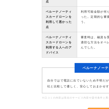
点
ベルーナノーティ
利用可能金額が何
スカードローンを
った。定期的な審
利用して悪かった
う。
点
ベルーナノーティ
審査時は、融資を
スカードローンを
適切な方法をオペ
利用する人へのア
んでした。
ドバイス
ベルーナノーテ
自分ではで電話に出ていないため不明だ
社と比較して優しく、安心しておまかせ
※口コミの内容は現在のサービス内容や貸付条件と異