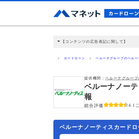
【コンテンツの広告表記に関して】
本コンテンツには、紹介している商品・商材
と弊社に対して企業から紹介報酬が支払われ
カードローン
ベルーナグループのベルー
ミ収集などに基づき、公平性を担保した情
>提携企業一覧
提供機関：
ベルーナグループ
ベルーナノーテ
報
総合評価
4.1
ベルーナノーティスカードロ