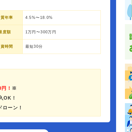
実質年率
4.5%〜18.0%
限度額
1万円〜300万円
融資時間
最短30分
0円！
※
入OK！
ドローン！