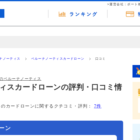
>運営会社：ポート
の広告（リンク）を含む場合があります。 これらの広告を経由して読者
るという収益モデルです。 ただし、特定の商品を根拠なくPRするもので
ナノーティス
ベルーナノーティスカードローン
口コミ
報提供を行っています。
のベルーナノーティス
ィスカードローンの評判・口コミ情
このカードローンに関するクチコミ・評判：
7件
ーン