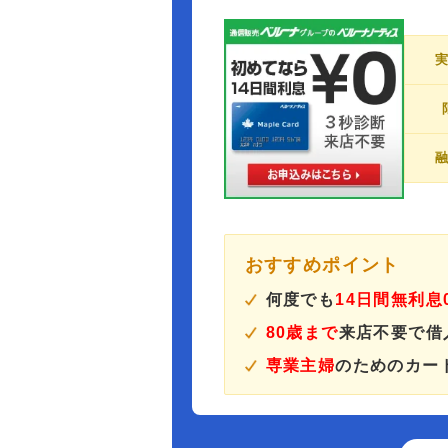
おすすめポイント
何度でも
14日間無利息
80歳まで
来店不要で借
専業主婦
のためのカー