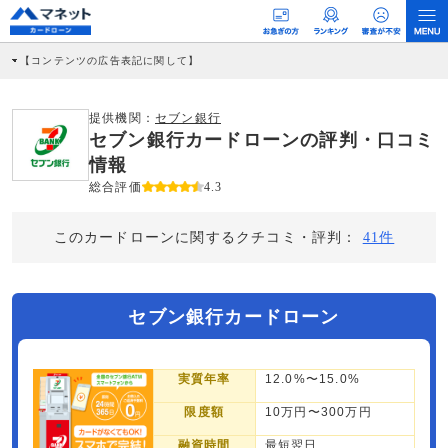
【コンテンツの広告表記に関して】
本コンテンツには、紹介している商品・商材の広告（リンク）を含む場合がありま
す。 これらの広告を経由して読者が企業ホームページを訪れ、成約が発生すると弊
社に対して企業から紹介報酬が支払われるという収益モデルです。 ただし、特定の
提供機関：
セブン銀行
商品を根拠なくPRするものではなく、当編集部の調査／ユーザーへの口コミ収集な
セブン銀行カードローンの評判・口コミ
どに基づき、公平性を担保した情報提供を行っています。
>提携企業一覧
情報
総合評価
4.3
このカードローンに関するクチコミ・評判：
41件
セブン銀行カードローン
実質年率
12.0%〜15.0%
限度額
10万円〜300万円
融資時間
最短翌日