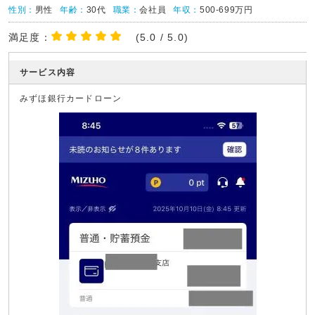
性別：
男性
年齢：
30代
職業：
会社員
年収：
500-699万円
満足度：
(5.0 / 5.0)
サービス内容
みずほ銀行カードローン