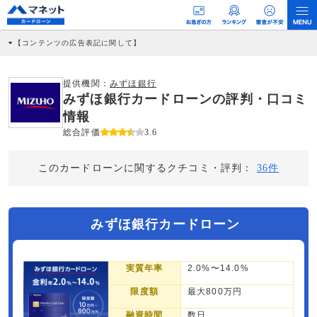
【コンテンツの広告表記に関して】
本コンテンツには、紹介している商品・商材の広告（リンク）を含む場合がありま
す。 これらの広告を経由して読者が企業ホームページを訪れ、成約が発生すると弊
社に対して企業から紹介報酬が支払われるという収益モデルです。 ただし、特定の
提供機関：
みずほ銀行
商品を根拠なくPRするものではなく、当編集部の調査／ユーザーへの口コミ収集な
みずほ銀行カードローンの評判・口コミ
どに基づき、公平性を担保した情報提供を行っています。
>提携企業一覧
情報
総合評価
3.6
このカードローンに関するクチコミ・評判：
36件
みずほ銀行カードローン
実質年率
2.0%〜14.0%
限度額
最大800万円
融資時間
数日