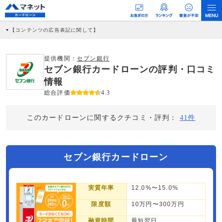
【コンテンツの広告表記に関して】
本コンテンツには、紹介している商品・商材の広告（リンク）を含む場合がありま
す。 これらの広告を経由して読者が企業ホームページを訪れ、成約が発生すると弊
社に対して企業から紹介報酬が支払われるという収益モデルです。 ただし、特定の
提供機関：
セブン銀行
商品を根拠なくPRするものではなく、当編集部の調査／ユーザーへの口コミ収集な
セブン銀行カードローンの評判・口コミ
どに基づき、公平性を担保した情報提供を行っています。
>提携企業一覧
情報
総合評価
4.3
このカードローンに関するクチコミ・評判：
41件
セブン銀行カードローン
実質年率
12.0%〜15.0%
限度額
10万円〜300万円
融資時間
最短翌日