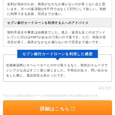
金利が高めのため、残高がなかなか減らないのが良くない点と思
います。月々の返済額が8千円ではなく1万円にして欲しい。気軽
に利用できる反面、完済までが遠い。
セブン銀行カードローンを利用する人へのアドバイス
契約手続きや審査は結構楽でした。借入・返済も近くのセブンイ
レブンに行けばAMTがあるので良いので楽です。ただ、利息の充
当分が多く、残高がなかなか減らないので完済まで遠いです。
セブン銀行カードローンを利用した感想
在籍確認時にオペレーターとのやり取りもなく、契約がスムーズで
シンプルな点はすごく楽に感じました。不明点があり、問い合わせ
をした際に、電話対応も良かったです。
違反報告
※口コミの内容は現在のサービス内容や貸付条件と異なる場合があります。
詳細はこちら