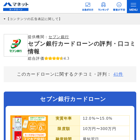
【コンテンツの広告表記に関して】
本コンテンツには、紹介している商品・商材の広告（リンク）を含む場合がありま
す。 これらの広告を経由して読者が企業ホームページを訪れ、成約が発生すると弊
社に対して企業から紹介報酬が支払われるという収益モデルです。 ただし、特定の
提供機関：
セブン銀行
商品を根拠なくPRするものではなく、当編集部の調査／ユーザーへの口コミ収集な
セブン銀行カードローンの評判・口コミ
どに基づき、公平性を担保した情報提供を行っています。
>提携企業一覧
情報
総合評価
4.3
このカードローンに関するクチコミ・評判：
41件
セブン銀行カードローン
実質年率
12.0%〜15.0%
限度額
10万円〜300万円
融資時間
最短翌日