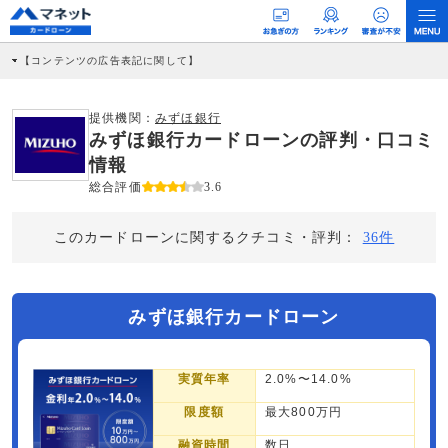
【コンテンツの広告表記に関して】
本コンテンツには、紹介している商品・商材の広告（リンク）を含む場合がありま
す。 これらの広告を経由して読者が企業ホームページを訪れ、成約が発生すると弊
社に対して企業から紹介報酬が支払われるという収益モデルです。 ただし、特定の
提供機関：
みずほ銀行
商品を根拠なくPRするものではなく、当編集部の調査／ユーザーへの口コミ収集な
みずほ銀行カードローンの評判・口コミ
どに基づき、公平性を担保した情報提供を行っています。
>提携企業一覧
情報
総合評価
3.6
このカードローンに関するクチコミ・評判：
36件
みずほ銀行カードローン
実質年率
2.0%〜14.0%
限度額
最大800万円
融資時間
数日