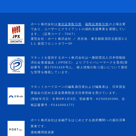
マネットカードローンの編集責任者および編集者は、日本貸金
業協会の定める貸金業務取扱主任者登録を受けています。
(登録年月日：令和8年1月9日、登録番号：K250020096、合
格証書番号：F241000177)
ポート株式会社は金融庁をはじめとする政府機関への届出済事
業者です。
適格機関投資家