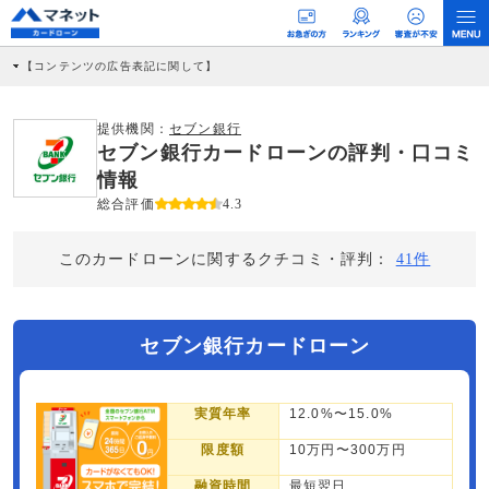
【コンテンツの広告表記に関して】
本コンテンツには、紹介している商品・商材の広告（リンク）を含む場合がありま
す。 これらの広告を経由して読者が企業ホームページを訪れ、成約が発生すると弊
社に対して企業から紹介報酬が支払われるという収益モデルです。 ただし、特定の
提供機関：
セブン銀行
商品を根拠なくPRするものではなく、当編集部の調査／ユーザーへの口コミ収集な
セブン銀行カードローンの評判・口コミ
どに基づき、公平性を担保した情報提供を行っています。
>提携企業一覧
情報
総合評価
4.3
このカードローンに関するクチコミ・評判：
41件
セブン銀行カードローン
実質年率
12.0%〜15.0%
限度額
10万円〜300万円
融資時間
最短翌日