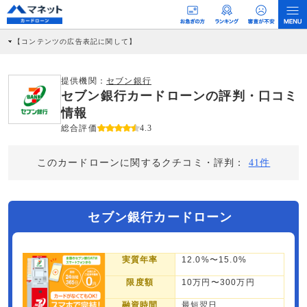
【コンテンツの広告表記に関して】
本コンテンツには、紹介している商品・商材の広告（リンク）を含む場合がありま
す。 これらの広告を経由して読者が企業ホームページを訪れ、成約が発生すると弊
社に対して企業から紹介報酬が支払われるという収益モデルです。 ただし、特定の
提供機関：
セブン銀行
商品を根拠なくPRするものではなく、当編集部の調査／ユーザーへの口コミ収集な
セブン銀行カードローンの評判・口コミ
どに基づき、公平性を担保した情報提供を行っています。
>提携企業一覧
情報
総合評価
4.3
このカードローンに関するクチコミ・評判：
41件
セブン銀行カードローン
実質年率
12.0%〜15.0%
限度額
10万円〜300万円
融資時間
最短翌日