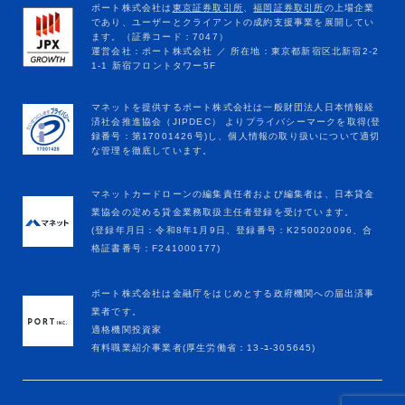
マネットカードローンの編集責任者および編集者は、日本貸金
業協会の定める貸金業務取扱主任者登録を受けています。
(登録年月日：令和8年1月9日、登録番号：K250020096、合
格証書番号：F241000177)
ポート株式会社は金融庁をはじめとする政府機関への届出済事
業者です。
適格機関投資家
有料職業紹介事業者(厚生労働省：13-ﾕ-305645)