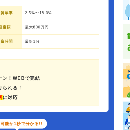
実質年率
2.5%〜18.0%
限度額
最大800万円
融資時間
最短3分
ーン！WEBで完結
りられる！
切
に対応
可能か1秒で分かる!!