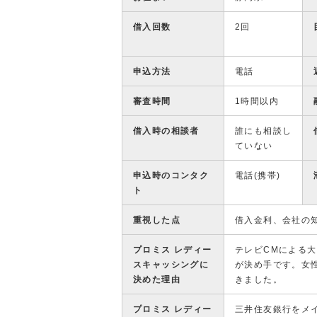
借入回数
2回
申込方法
電話
審査時間
1時間以内
借入時の相談者
誰にも相談し
ていない
申込時のコンタク
電話(携帯)
ト
重視した点
借入金利、会社の
プロミス レディー
テレビCMによる
スキャッシングに
が決め手です。女
決めた理由
きました。
プロミス レディー
三井住友銀行をメ