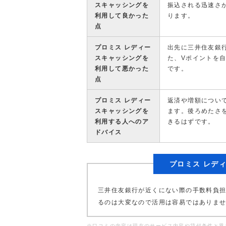
スキャッシングを
振込される迅速さ
利用して良かった
ります。
点
プロミス レディー
出先に三井住友銀
スキャッシングを
た、Vポイントを
利用して悪かった
です。
点
プロミス レディー
返済や増額につい
スキャッシングを
ます。後ろめたさ
利用する人へのア
きるはずです。
ドバイス
プロミス レデ
三井住友銀行が近くにない際の手数料負担
るのは大変なので活用は容易ではありま
※口コミの内容は現在のサービス内容や貸付条件と異