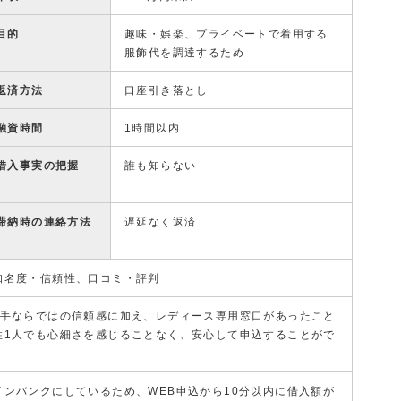
目的
趣味・娯楽、プライベートで着用する
服飾代を調達するため
返済方法
口座引き落とし
融資時間
1時間以内
借入事実の把握
誰も知らない
滞納時の連絡方法
遅延なく返済
知名度・信頼性、口コミ・評判
大手ならではの信頼感に加え、レディース専用窓口があったこと
性1人でも心細さを感じることなく、安心して申込することがで
インバンクにしているため、WEB申込から10分以内に借入額が