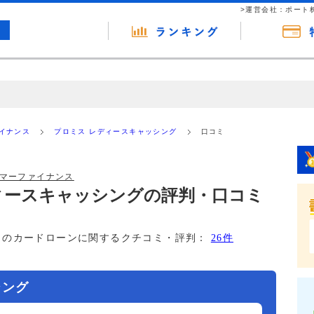
>運営会社：ポート
の広告（リンク）を含む場合があります。 これらの広告を経由して読者
るという収益モデルです。 ただし、特定の商品を根拠なくPRするもので
ァイナンス
プロミス レディースキャッシング
口コミ
報提供を行っています。
ーマーファイナンス
ィースキャッシングの評判・口コミ
このカードローンに関するクチコミ・評判：
26件
シング