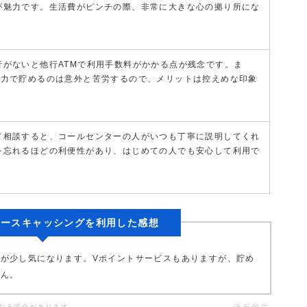
が魅力です。生活費がピンチの際、非常に大きな心の拠り所にな
行がないと他行ATMで利用手数料がかかる点が残念です。ま
自力で貯めるのは意外と苦労するので、メリットは控えめな印象
て相談すると、コールセンターの人がいつも丁寧に説明してくれ
を忘れるほどの利便性があり、はじめての人でも安心して利用で
ィースキャッシングを利用した感想
が少し気になります。Vポイントサービスもありますが、貯め
せん。
なる場合があります。