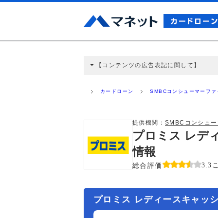
【コンテンツの広告表記に関して】
本コンテンツには、紹介している商品・商材
と弊社に対して企業から紹介報酬が支払われ
カードローン
SMBCコンシューマーフ
ミ収集などに基づき、公平性を担保した情
>提携企業一覧
提供機関：
SMBCコンシュ
プロミス レデ
情報
総合評価
3.3
プロミス レディースキャッ