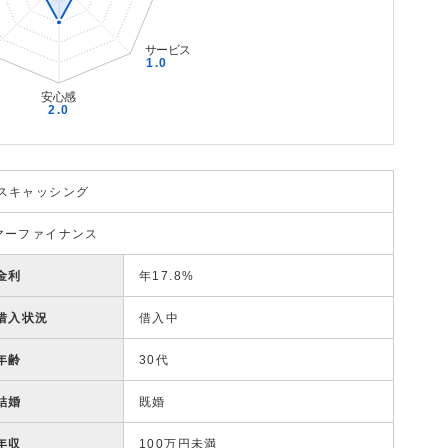
スキャッシング
マーファイナンス
金利
年17.8%
借入状況
借入中
年齢
30代
結婚
既婚
年収
100万円未満