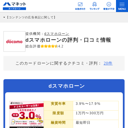
【コンテンツの広告表記に関して】
本コンテンツには、紹介している商品・商材の広告（リンク）を含む場合がありま
す。 これらの広告を経由して読者が企業ホームページを訪れ、成約が発生すると弊
社に対して企業から紹介報酬が支払われるという収益モデルです。 ただし、特定の
提供機関：
dスマホローン
商品を根拠なくPRするものではなく、当編集部の調査／ユーザーへの口コミ収集な
dスマホローンの評判・口コミ情報
どに基づき、公平性を担保した情報提供を行っています。
>提携企業一覧
総合評価
4.2
このカードローンに関するクチコミ・評判：
20件
dスマホローン
実質年率
3.9%〜17.9%
限度額
1万円〜300万円
融資時間
最短即日