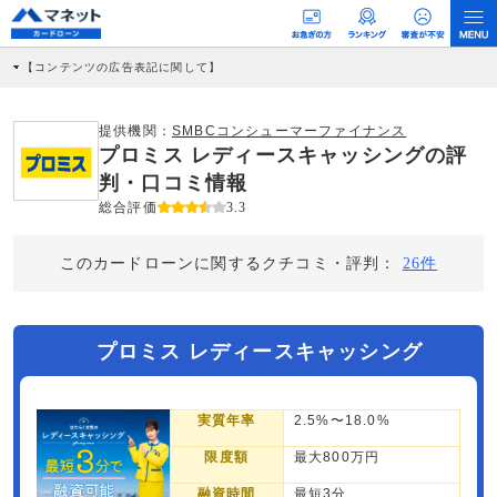
【コンテンツの広告表記に関して】
本コンテンツには、紹介している商品・商材の広告（リンク）を含む場合がありま
す。 これらの広告を経由して読者が企業ホームページを訪れ、成約が発生すると弊
社に対して企業から紹介報酬が支払われるという収益モデルです。 ただし、特定の
提供機関：
SMBCコンシューマーファイナンス
商品を根拠なくPRするものではなく、当編集部の調査／ユーザーへの口コミ収集な
プロミス レディースキャッシングの評
どに基づき、公平性を担保した情報提供を行っています。
>提携企業一覧
判・口コミ情報
総合評価
3.3
このカードローンに関するクチコミ・評判：
26件
プロミス レディースキャッシング
実質年率
2.5%〜18.0%
限度額
最大800万円
融資時間
最短3分