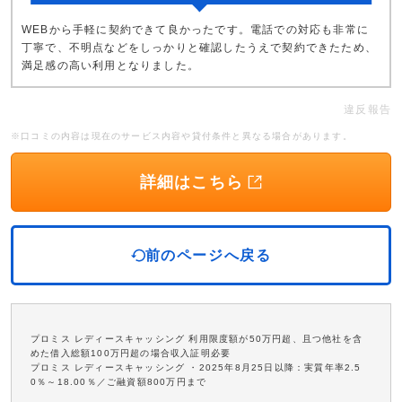
WEBから手軽に契約できて良かったです。電話での対応も非常に
丁寧で、不明点などをしっかりと確認したうえで契約できたため、
満足感の高い利用となりました。
違反報告
※口コミの内容は現在のサービス内容や貸付条件と異なる場合があります。
詳細はこちら
前のページへ戻る
プロミス レディースキャッシング 利用限度額が50万円超、且つ他社を含
めた借入総額100万円超の場合収入証明必要
プロミス レディースキャッシング ・2025年8月25日以降：実質年率2.5
0％～18.00％／ご融資額800万円まで