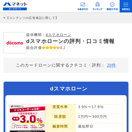
【コンテンツの広告表記に関して】
本コンテンツには、紹介している商品・商材の広告（リンク）を含む場合がありま
す。 これらの広告を経由して読者が企業ホームページを訪れ、成約が発生すると弊
社に対して企業から紹介報酬が支払われるという収益モデルです。 ただし、特定の
提供機関：
dスマホローン
商品を根拠なくPRするものではなく、当編集部の調査／ユーザーへの口コミ収集な
dスマホローンの評判・口コミ情報
どに基づき、公平性を担保した情報提供を行っています。
>提携企業一覧
総合評価
4.2
このカードローンに関するクチコミ・評判：
20件
dスマホローン
実質年率
3.9%〜17.9%
限度額
1万円〜300万円
融資時間
最短即日