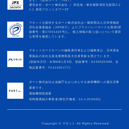
マネットカードローンの編集責任者および編集者は、日本貸金
業協会の定める貸金業務取扱主任者登録を受けています。
(登録年月日：令和8年1月9日、登録番号：K250020096、合
格証書番号：F241000177)
ポート株式会社は金融庁をはじめとする政府機関への届出済事
業者です。
適格機関投資家
有料職業紹介事業者(厚生労働省：13-ﾕ-305645)