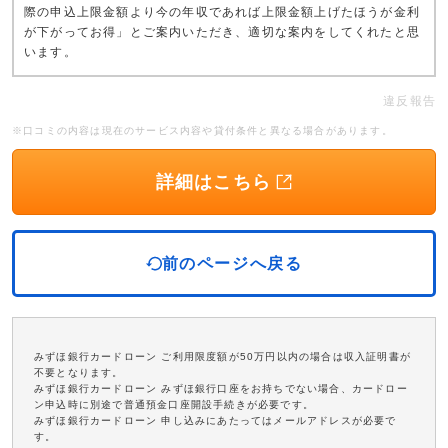
際の申込上限金額より今の年収であれば上限金額上げたほうが金利
が下がってお得」とご案内いただき、適切な案内をしてくれたと思
います。
違反報告
※口コミの内容は現在のサービス内容や貸付条件と異なる場合があります。
詳細はこちら
前のページへ戻る
みずほ銀行カードローン ご利用限度額が50万円以内の場合は収入証明書が
不要となります。
みずほ銀行カードローン みずほ銀行口座をお持ちでない場合、カードロー
ン申込時に別途で普通預金口座開設手続きが必要です。
みずほ銀行カードローン 申し込みにあたってはメールアドレスが必要で
す。