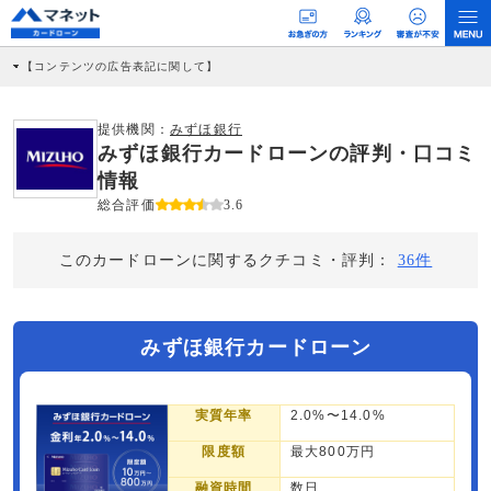
【コンテンツの広告表記に関して】
本コンテンツには、紹介している商品・商材の広告（リンク）を含む場合がありま
す。 これらの広告を経由して読者が企業ホームページを訪れ、成約が発生すると弊
社に対して企業から紹介報酬が支払われるという収益モデルです。 ただし、特定の
提供機関：
みずほ銀行
商品を根拠なくPRするものではなく、当編集部の調査／ユーザーへの口コミ収集な
みずほ銀行カードローンの評判・口コミ
どに基づき、公平性を担保した情報提供を行っています。
>提携企業一覧
情報
総合評価
3.6
このカードローンに関するクチコミ・評判：
36件
みずほ銀行カードローン
実質年率
2.0%〜14.0%
限度額
最大800万円
融資時間
数日