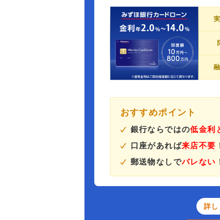
おすすめポイント
銀行ならではの
低金利
口座があれば
来店不要
郵送物なしで
バレない
詳し