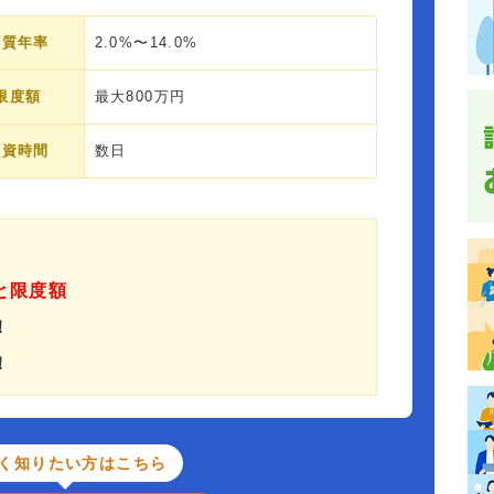
実質年率
2.0%〜14.0%
限度額
最大800万円
融資時間
数日
と限度額
！
！
く知りたい方はこちら