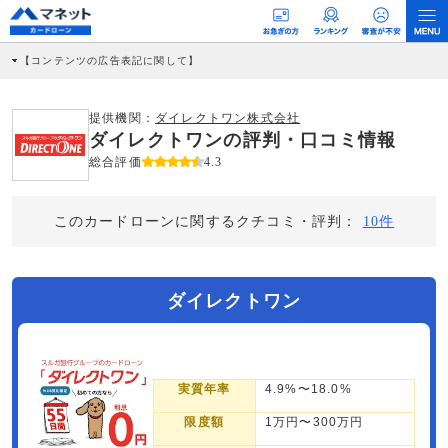
【コンテンツの広告表記に関して】
本コンテンツには、紹介している商品・商材の広告（リンク）を含む場合がありま
す。 これらの広告を経由して読者が企業ホームページを訪れ、成約が発生すると弊
社に対して企業から紹介報酬が支払われるという収益モデルです。 ただし、特定の
提供機関：
ダイレクトワン株式会社
商品を根拠なくPRするものではなく、当編集部の調査／ユーザーへの口コミ収集な
ダイレクトワンの評判・口コミ情報
どに基づき、公平性を担保した情報提供を行っています。
>提携企業一覧
総合評価
4.3
このカードローンに関するクチコミ・評判：
10件
ダイレクトワン
実質年率
4.9%〜18.0%
限度額
1万円〜300万円