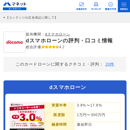
【コンテンツの広告表記に関して】
本コンテンツには、紹介している商品・商材の広告（リンク）を含む場合がありま
す。 これらの広告を経由して読者が企業ホームページを訪れ、成約が発生すると弊
社に対して企業から紹介報酬が支払われるという収益モデルです。 ただし、特定の
提供機関：
dスマホローン
商品を根拠なくPRするものではなく、当編集部の調査／ユーザーへの口コミ収集な
dスマホローンの評判・口コミ情報
どに基づき、公平性を担保した情報提供を行っています。
>提携企業一覧
総合評価
4.2
このカードローンに関するクチコミ・評判：
20件
dスマホローン
実質年率
3.9%〜17.9%
限度額
1万円〜300万円
融資時間
最短即日