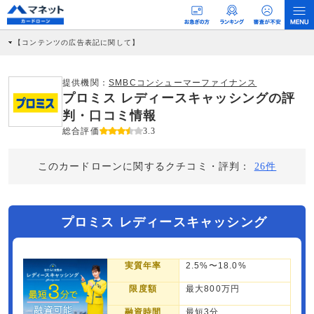
【コンテンツの広告表記に関して】
本コンテンツには、紹介している商品・商材の広告（リンク）を含む場合がありま
す。 これらの広告を経由して読者が企業ホームページを訪れ、成約が発生すると弊
社に対して企業から紹介報酬が支払われるという収益モデルです。 ただし、特定の
提供機関：
SMBCコンシューマーファイナンス
商品を根拠なくPRするものではなく、当編集部の調査／ユーザーへの口コミ収集な
プロミス レディースキャッシングの評
どに基づき、公平性を担保した情報提供を行っています。
>提携企業一覧
判・口コミ情報
総合評価
3.3
このカードローンに関するクチコミ・評判：
26件
プロミス レディースキャッシング
実質年率
2.5%〜18.0%
限度額
最大800万円
融資時間
最短3分