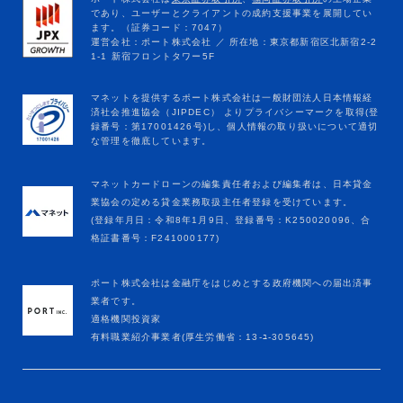
マネットカードローンの編集責任者および編集者は、日本貸金
業協会の定める貸金業務取扱主任者登録を受けています。
(登録年月日：令和8年1月9日、登録番号：K250020096、合
格証書番号：F241000177)
ポート株式会社は金融庁をはじめとする政府機関への届出済事
業者です。
適格機関投資家
有料職業紹介事業者(厚生労働省：13-ﾕ-305645)