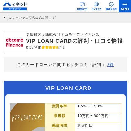
【コンテンツの広告表記に関して】
本コンテンツには、紹介している商品・商材の広告（リンク）を含む場合がありま
す。 これらの広告を経由して読者が企業ホームページを訪れ、成約が発生すると弊
社に対して企業から紹介報酬が支払われるという収益モデルです。 ただし、特定の
提供機関：
株式会社ドコモ・ファイナンス
商品を根拠なくPRするものではなく、当編集部の調査／ユーザーへの口コミ収集な
VIP LOAN CARDの評判・口コミ情報
どに基づき、公平性を担保した情報提供を行っています。
>提携企業一覧
総合評価
4.1
このカードローンに関するクチコミ・評判：
3件
VIP LOAN CARD
実質年率
1.5%〜17.8%
限度額
10万円〜800万円
融資時間
最短即日