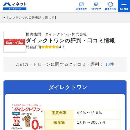
【コンテンツの広告表記に関して】
本コンテンツには、紹介している商品・商材の広告（リンク）を含む場合がありま
す。 これらの広告を経由して読者が企業ホームページを訪れ、成約が発生すると弊
社に対して企業から紹介報酬が支払われるという収益モデルです。 ただし、特定の
提供機関：
ダイレクトワン株式会社
商品を根拠なくPRするものではなく、当編集部の調査／ユーザーへの口コミ収集な
ダイレクトワンの評判・口コミ情報
どに基づき、公平性を担保した情報提供を行っています。
>提携企業一覧
総合評価
4.3
このカードローンに関するクチコミ・評判：
10件
ダイレクトワン
実質年率
4.9%〜18.0%
限度額
1万円〜300万円