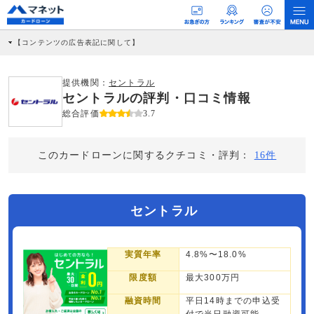
【コンテンツの広告表記に関して】
本コンテンツには、紹介している商品・商材の広告（リンク）を含む場合がありま
す。 これらの広告を経由して読者が企業ホームページを訪れ、成約が発生すると弊
社に対して企業から紹介報酬が支払われるという収益モデルです。 ただし、特定の
提供機関：
セントラル
商品を根拠なくPRするものではなく、当編集部の調査／ユーザーへの口コミ収集な
セントラルの評判・口コミ情報
どに基づき、公平性を担保した情報提供を行っています。
>提携企業一覧
総合評価
3.7
このカードローンに関するクチコミ・評判：
16件
セントラル
実質年率
4.8%〜18.0%
限度額
最大300万円
融資時間
平日14時までの申込受