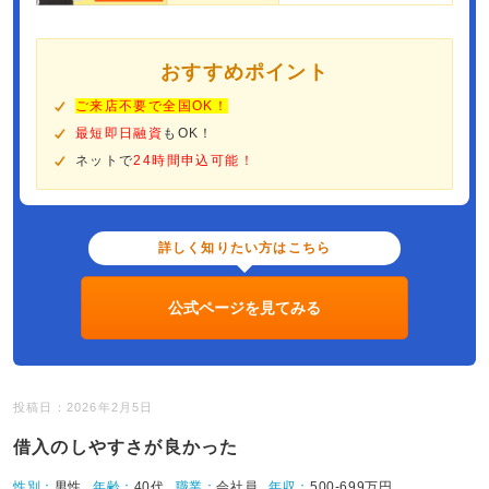
おすすめポイント
ご来店不要で全国OK！
最短即日融資
もOK！
ネットで
24時間申込可能！
詳しく知りたい方はこちら
公式ページを見てみる
投稿日：2026年2月5日
借入のしやすさが良かった
性別：
男性
年齢：
40代
職業：
会社員
年収：
500-699万円