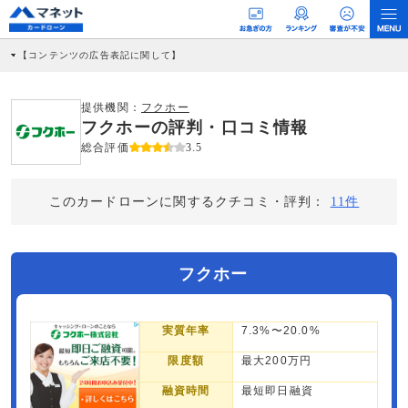
【コンテンツの広告表記に関して】
本コンテンツには、紹介している商品・商材の広告（リンク）を含む場合がありま
す。 これらの広告を経由して読者が企業ホームページを訪れ、成約が発生すると弊
社に対して企業から紹介報酬が支払われるという収益モデルです。 ただし、特定の
提供機関：
フクホー
商品を根拠なくPRするものではなく、当編集部の調査／ユーザーへの口コミ収集な
フクホーの評判・口コミ情報
どに基づき、公平性を担保した情報提供を行っています。
>提携企業一覧
総合評価
3.5
このカードローンに関するクチコミ・評判：
11件
フクホー
実質年率
7.3%〜20.0%
限度額
最大200万円
融資時間
最短即日融資