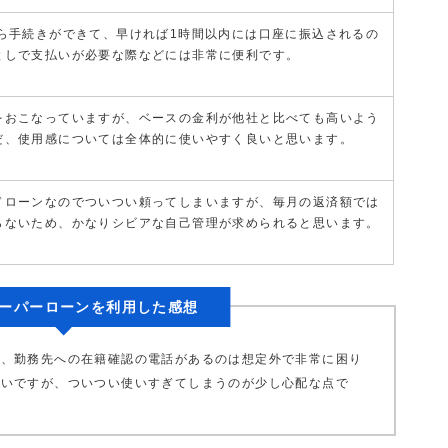
から手続きができて、早ければ1時間以内には口座に振込されるの
としで支払いが必要な際などには非常に便利です。
をおこなっていますが、ベースの金利が他社と比べても高いよう
だ、使用感については全体的に使いやすく良いと思います。
ドローンなのでついつい頼ってしまいますが、毎月の返済額では
らないため、かなりシビアな自己管理が求められると思います。
ーパーローンを利用した感想
で、勤務先への在籍確認の電話があるのは想定外で非常に困り
良いですが、ついつい使いすぎてしまうのが少し心配な点で