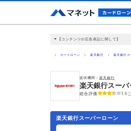
【コンテンツの広告表記に関して】
本コンテンツには、紹介している商品・商材
と弊社に対して企業から紹介報酬が支払われ
カードローン
楽天銀行
楽天銀行ス
ミ収集などに基づき、公平性を担保した情
>提携企業一覧
提供機関：
楽天銀行
楽天銀行スーパ
総合評価
3.6
楽天銀行スーパーローン