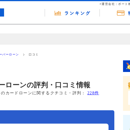
>運営会社：ポート
の広告（リンク）を含む場合があります。 これらの広告を経由して読者
るという収益モデルです。 ただし、特定の商品を根拠なくPRするもので
ーパーローン
口コミ
報提供を行っています。
ーローンの評判・口コミ情報
このカードローンに関するクチコミ・評判：
228件