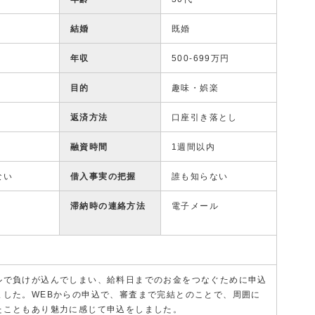
結婚
既婚
年収
500-699万円
目的
趣味・娯楽
返済方法
口座引き落とし
融資時間
1週間以内
ない
借入事実の把握
誰も知らない
滞納時の連絡方法
電子メール
ルで負けが込んでしまい、給料日までのお金をつなぐために申込
ました。WEBからの申込で、審査まで完結とのことで、周囲に
たこともあり魅力に感じて申込をしました。