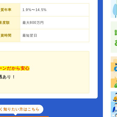
実質年率
1.9%〜14.5%
限度額
最大800万円
融資時間
最短翌日
ーンだから安心
遇あり！
く知りたい方はこちら