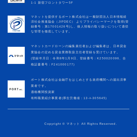
マネットカードローンの編集責任者および編集者は、日本貸金
業協会の定める貸金業務取扱主任者登録を受けています。
(登録年月日：令和8年1月9日、登録番号：K250020096、合
格証書番号：F241000177)
ポート株式会社は金融庁をはじめとする政府機関への届出済事
業者です。
適格機関投資家
有料職業紹介事業者(厚生労働省：13-ﾕ-305645)