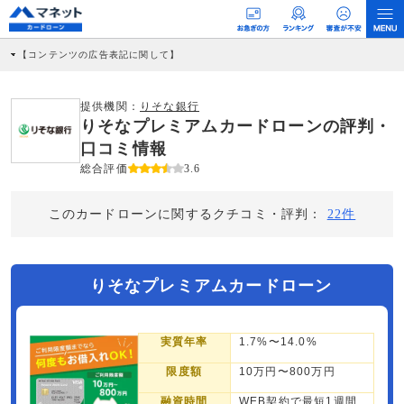
【コンテンツの広告表記に関して】
本コンテンツには、紹介している商品・商材の広告（リンク）を含む場合がありま
す。 これらの広告を経由して読者が企業ホームページを訪れ、成約が発生すると弊
社に対して企業から紹介報酬が支払われるという収益モデルです。 ただし、特定の
提供機関：
りそな銀行
商品を根拠なくPRするものではなく、当編集部の調査／ユーザーへの口コミ収集な
りそなプレミアムカードローンの評判・
どに基づき、公平性を担保した情報提供を行っています。
>提携企業一覧
口コミ情報
総合評価
3.6
このカードローンに関するクチコミ・評判：
22件
りそなプレミアムカードローン
実質年率
1.7%〜14.0%
限度額
10万円〜800万円
融資時間
WEB契約で最短1週間