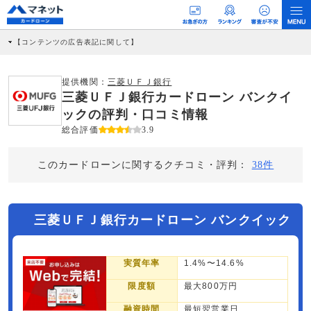
【コンテンツの広告表記に関して】
本コンテンツには、紹介している商品・商材の広告（リンク）を含む場合がありま
す。 これらの広告を経由して読者が企業ホームページを訪れ、成約が発生すると弊
社に対して企業から紹介報酬が支払われるという収益モデルです。 ただし、特定の
提供機関：
三菱ＵＦＪ銀行
商品を根拠なくPRするものではなく、当編集部の調査／ユーザーへの口コミ収集な
三菱ＵＦＪ銀行カードローン バンクイ
どに基づき、公平性を担保した情報提供を行っています。
>提携企業一覧
ックの評判・口コミ情報
総合評価
3.9
このカードローンに関するクチコミ・評判：
38件
三菱ＵＦＪ銀行カードローン バンクイック
実質年率
1.4%〜14.6%
限度額
最大800万円
融資時間
最短翌営業日