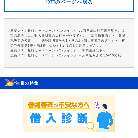
前のページへ戻る
三菱ＵＦＪ銀行カードローン バンクイック 50万円超の利用限度額をご希
望の場合には、収入証明書のコピーが必要です。 「源泉徴収票」・「住民
税決定通知書」・「納税証明書その1・その2（個人事業者の方）」・「確
定申告書第1表・第2表」のいずれか1点をご用意ください。
三菱ＵＦＪ銀行カードローン バンクイック ※専業主婦は不可
三菱ＵＦＪ銀行カードローン バンクイック ※お申込みまではWEB完結
注目の特集