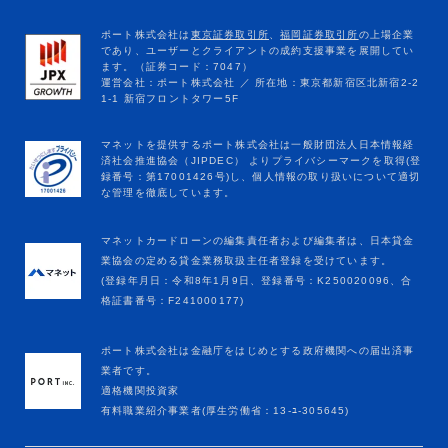
マネットカードローンの編集責任者および編集者は、日本貸金
業協会の定める貸金業務取扱主任者登録を受けています。
(登録年月日：令和8年1月9日、登録番号：K250020096、合
格証書番号：F241000177)
ポート株式会社は金融庁をはじめとする政府機関への届出済事
業者です。
適格機関投資家
有料職業紹介事業者(厚生労働省：13-ﾕ-305645)