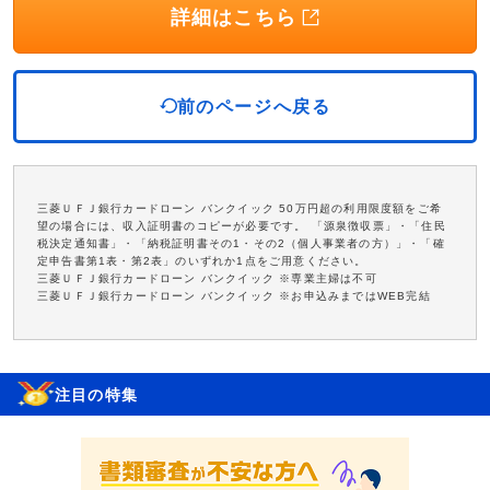
詳細はこちら
前のページへ戻る
三菱ＵＦＪ銀行カードローン バンクイック 50万円超の利用限度額をご希
望の場合には、収入証明書のコピーが必要です。 「源泉徴収票」・「住民
税決定通知書」・「納税証明書その1・その2（個人事業者の方）」・「確
定申告書第1表・第2表」のいずれか1点をご用意ください。
三菱ＵＦＪ銀行カードローン バンクイック ※専業主婦は不可
三菱ＵＦＪ銀行カードローン バンクイック ※お申込みまではWEB完結
注目の特集