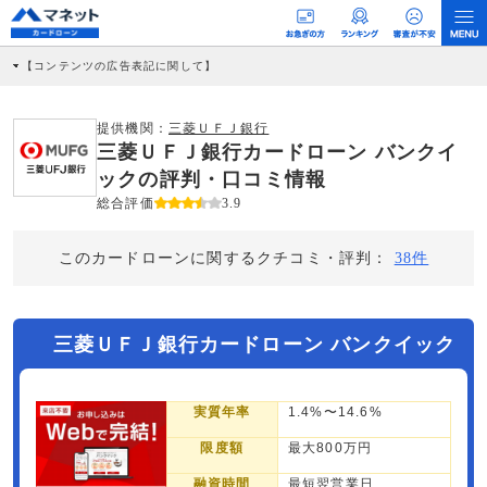
【コンテンツの広告表記に関して】
本コンテンツには、紹介している商品・商材の広告（リンク）を含む場合がありま
す。 これらの広告を経由して読者が企業ホームページを訪れ、成約が発生すると弊
社に対して企業から紹介報酬が支払われるという収益モデルです。 ただし、特定の
提供機関：
三菱ＵＦＪ銀行
商品を根拠なくPRするものではなく、当編集部の調査／ユーザーへの口コミ収集な
三菱ＵＦＪ銀行カードローン バンクイ
どに基づき、公平性を担保した情報提供を行っています。
>提携企業一覧
ックの評判・口コミ情報
総合評価
3.9
このカードローンに関するクチコミ・評判：
38件
三菱ＵＦＪ銀行カードローン バンクイック
実質年率
1.4%〜14.6%
限度額
最大800万円
融資時間
最短翌営業日