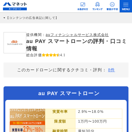
【コンテンツの広告表記に関して】
本コンテンツには、紹介している商品・商材の広告（リンク）を含む場合がありま
す。 これらの広告を経由して読者が企業ホームページを訪れ、成約が発生すると弊
社に対して企業から紹介報酬が支払われるという収益モデルです。 ただし、特定の
提供機関：
auフィナンシャルサービス株式会社
商品を根拠なくPRするものではなく、当編集部の調査／ユーザーへの口コミ収集な
au PAY スマートローンの評判・口コミ
どに基づき、公平性を担保した情報提供を行っています。
>提携企業一覧
情報
総合評価
4.1
このカードローンに関するクチコミ・評判：
8件
au PAY スマートローン
実質年率
2.9%〜18.0%
限度額
1万円〜100万円
融資時間
最短30分