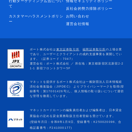
行動ターゲティング広告につい
情報セキュリティポリシー
て
反社会的勢力排除ポリシー
カスタマーハラスメントポリシ
お問い合わせ
ー
運営会社情報
マネットカードローンの編集責任者および編集者は、日本貸金
業協会の定める貸金業務取扱主任者登録を受けています。
(登録年月日：令和8年1月9日、登録番号：K250020096、合
格証書番号：F241000177)