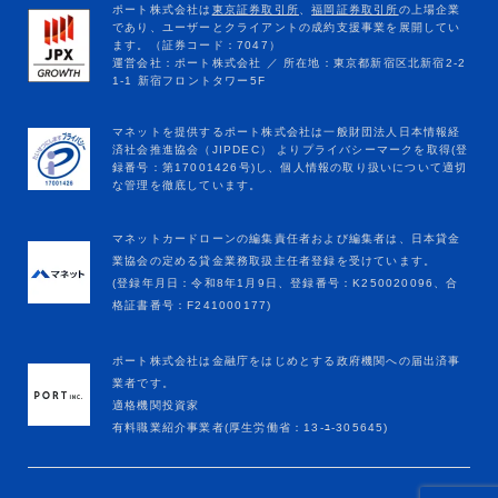
マネットカードローンの編集責任者および編集者は、日本貸金
業協会の定める貸金業務取扱主任者登録を受けています。
(登録年月日：令和8年1月9日、登録番号：K250020096、合
格証書番号：F241000177)
ポート株式会社は金融庁をはじめとする政府機関への届出済事
業者です。
適格機関投資家
有料職業紹介事業者(厚生労働省：13-ﾕ-305645)