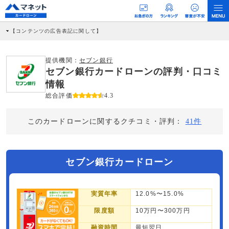
【コンテンツの広告表記に関して】
本コンテンツには、紹介している商品・商材の広告（リンク）を含む場合がありま
す。 これらの広告を経由して読者が企業ホームページを訪れ、成約が発生すると弊
社に対して企業から紹介報酬が支払われるという収益モデルです。 ただし、特定の
提供機関：
セブン銀行
商品を根拠なくPRするものではなく、当編集部の調査／ユーザーへの口コミ収集な
セブン銀行カードローンの評判・口コミ
どに基づき、公平性を担保した情報提供を行っています。
>提携企業一覧
情報
総合評価
4.3
このカードローンに関するクチコミ・評判：
41件
セブン銀行カードローン
実質年率
12.0%〜15.0%
限度額
10万円〜300万円
融資時間
最短翌日